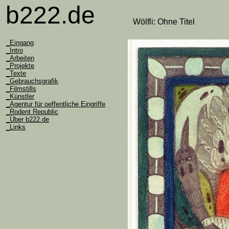
b222.de
b2222.de_contemporary_fine_art
Wölfli: Ohne Titel
_Eingang
_Intro
_Arbeiten
_Projekte
_Texte
_Gebrauchsgrafik
_Filmstills
_Künstler
_Agentur für oeffentliche Eingriffe
_Rodent Republic
_Über b222.de
_Links