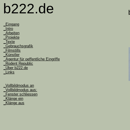
b222.de
b2222.de_contemporary_fine_art
_Eingang
_Intro
_Arbeiten
_Projekte
_Texte
_Gebrauchsgrafik
_Filmstills
_Künstler
_Agentur für oeffentliche Eingriffe
_Rodent Republic
_Über b222.de
_Links
_Vollbildmodus an
_Vollbildmodus aus:
_Fenster schliessen
_Klänge ein
_Klänge aus