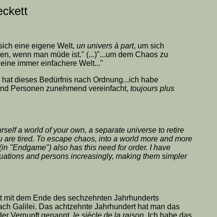
eckett
sich eine eigene Welt,
un univers à part
, um sich
en, wenn man müde ist." (...)"...um dem Chaos zu
n eine immer einfachere Welt..."
v hat dieses Bedürfnis nach Ordnung...ich habe
und Personen zunehmend vereinfacht,
toujours plus
rself a world of your own, a separate universe to retire
 are tired. To escape chaos, into a world more and more
(in "Endgame") also has this need for order. I have
tuations and persons increasingly, making them simpler
at mit dem Ende des sechzehnten Jahrhunderts
nach Galilei. Das achtzehnte Jahrhundert hat man das
der Vernunft genannt,
le siècle de la raison
. Ich habe das