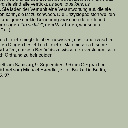
n: sie sind alle verrückt,
ils sont tous fous
,
ils
. Sie laden der Vernunft eine Verantwortung auf, die sie
gen kann, sie ist zu schwach. Die Enzyklopädisten wollten
...aber jene direkte Beziehung zwischen dem Ich und -
ener sagen- "
lo scibile
", dem Wissbaren, war schon
 (...)
s nicht mehr möglich, alles zu wissen, das Band zwischen
den Dingen besteht nicht mehr...Man muss sich seine
chaffen, um sein Bedürfnis zu wissen, zu verstehen, sein
ch Ordnung zu befriedigen."
tt, am Samstag, 9. September 1967 im Gespräch mit
chnet von) Michael Haerdter, zit. n. Beckett in Berlin,
S. 97