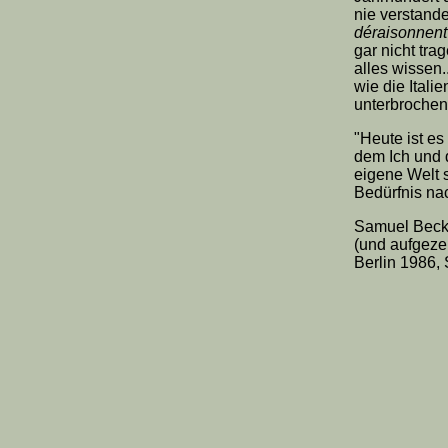
nie verstande
déraisonnent
gar nicht tra
alles wissen
wie die Itali
unterbrochen."
"Heute ist e
dem Ich und 
eigene Welt s
Bedürfnis na
Samuel Becke
(und aufgezei
Berlin 1986, 