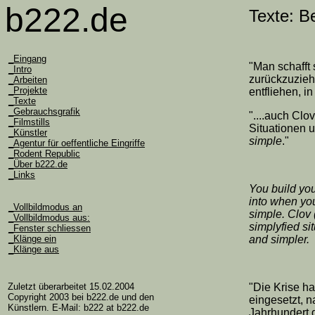
b222.de
Texte: B
_Eingang
"Man schafft 
_Intro
zurückzuzieh
_Arbeiten
_Projekte
entfliehen, i
_Texte
_Gebrauchsgrafik
"....auch Clo
_Filmstills
Situationen 
_Künstler
simple
."
_Agentur für oeffentliche Eingriffe
_Rodent Republic
_Über b222.de
_Links
You build you
into when you
_Vollbildmodus an
simple. Clov 
_Vollbildmodus aus:
simplyfied si
_Fenster schliessen
_Klänge ein
and simpler.
_Klänge aus
Zuletzt überarbeitet 15.02.2004
"Die Krise h
Copyright 2003 bei b222.de und den
eingesetzt, 
Künstlern. E-Mail: b222 at b222.de
Jahrhundert 